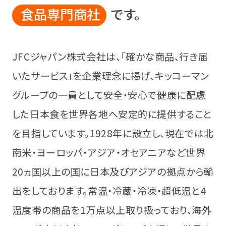
食品専門商社
です。
JFCジャパン株式会社は、
「確かな商品、行き届
いたサービス」を企業理念に掲げ、
キッコーマン
グループの一員として安全・安心で
健康に配慮
した日本食を世界各地へ
安定的に提供すること
を目指しています。
1928年に設立し、現在では
北
南米・ヨーロッパ・アジア・オセアニアなど
世界
20ヵ国以上の国に日本及びアジアの拠点から
輸
出をしております。
常温・冷蔵・冷凍・超低温と4
温度帯の商品を
1万点以上取り扱っており、
海外