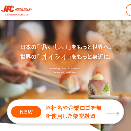
弊社名や企業ロゴを無
NEW
断使用した架空融資の
勧誘にご注意ください