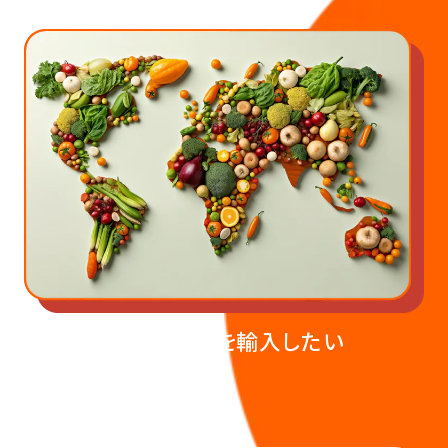
海外の⾷材を輸⼊したい