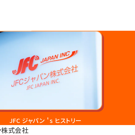
JFC ジャパン ＇s ヒストリー
ン株式会社