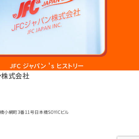
JFC ジャパン ＇s ヒストリー
ン株式会社
橋小網町3番11号
日本橋SOYICビル