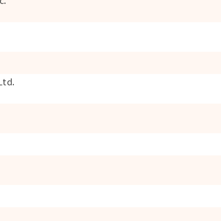
.
td.