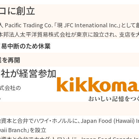
コに創立
ic Trading Co. 「現 JFC Intenational Inc.」とし
本邦法人太平洋貿易株式会社が東京に設立され、 支店を
貿易中断のため休業
業を再開
会社が経営参加
式会社の
。
弁でハワイ・ホノルルに、Japan Food (Hawaii) In
awaii Branch」を設立