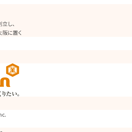
て創立し、
大阪に置く
c.