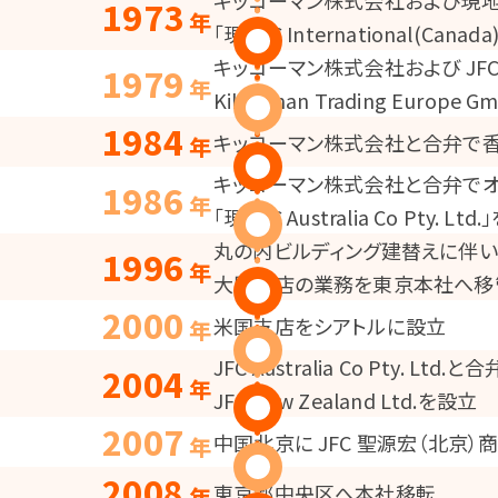
キッコーマン株式会社および現地資本と
1973
年
「現 JFC International(Canad
キッコーマン株式会社および JFC In
1979
年
Kikkoman Trading Europe 
1984
キッコーマン株式会社と合弁で香港に、J
年
キッコーマン株式会社と合弁でオーストラリア
1986
年
「現 JFC Australia Co Pty. Lt
丸の内ビルディング建替えに伴
1996
年
大阪支店の業務を東京本社へ移
2000
米国支店をシアトルに設立
年
JFC Australia Co Pty.
2004
年
JFC New Zealand Ltd.を設立
2007
中国北京に JFC 聖源宏（北京
年
2008
東京都中央区へ本社移転
年