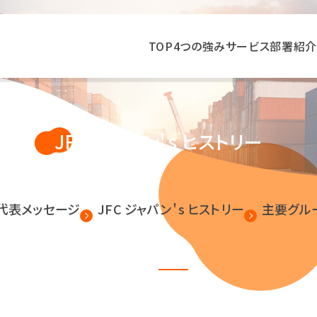
TOP
4つの強み
サービス
部署紹介
JFC ジャパン＇s ヒストリー
代表メッセージ
JFC ジャパン＇s ヒストリー
主要グル