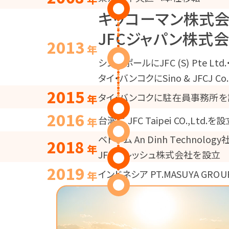
キッコーマン株式
JFCジャパン株式
2013
年
シンガポールにJFC (S) Pte Ltd
タイ・バンコクにSino & JFCJ Co.,
2015
タイ・バンコクに駐在員事務所を
年
2016
台湾に JFC Taipei CO.,Ltd.を
年
ベトナム An Dinh Technolo
2018
年
JFC フレッシュ株式会社を設立
2019
インドネシア PT.MASUYA GR
年