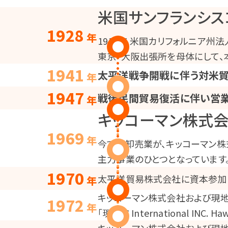
米国サンフランシス
1928
年
1912年 米国カリフォルニア州法人 Pacif
東京・大阪出張所を母体にして、
1941
太平洋戦争開戦に伴う対米
年
1947
戦後民間貿易復活に伴い営
年
キッコーマン株式
1969
年
今では卸売業が、キッコーマン株
主力事業のひとつとなっています
1970
太平洋貿易株式会社に資本参加
年
キッコーマン株式会社および現地資本と合
1972
年
「現 JFC International INC. H